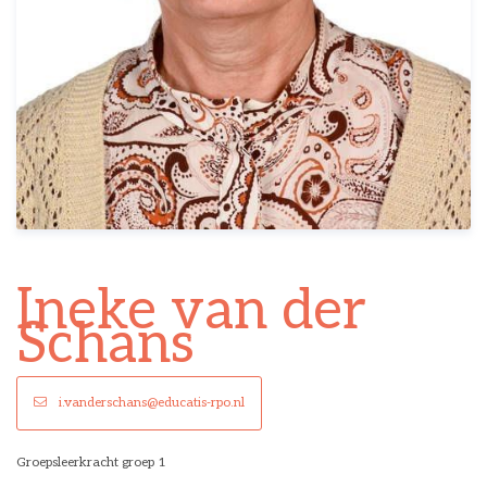
Ineke van der
Schans
i.vanderschans@educatis-rpo.nl
Groepsleerkracht groep 1