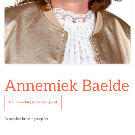
Annemiek Baelde
a.baelde@educatis-rpo.nl
Groepsleerkracht groep 3b